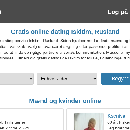
Log på
Gratis online dating Iskitim, Rusland
dating service Iskitim, Rusland. Siden hjælper med at finde mænd og k
on, venskab. Vælg en avanceret søgning efter passende profiler i en s
 med at finde de rigtige partnere til seriøs kommunikation. Masser af n
lbydes. Tilmeld dig gratis datingside Iskitim for lokale, udlændinge, turi
Mænd og kvinder online
Kseniya
, Tvillingerne
60 år, Fiske
en kvinde 21-29
Jeg brænder