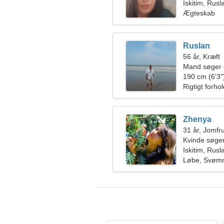
Iskitim, Rusl
Ægteskab
Ruslan
56 år, Kræft
Mand søger 
190 cm (6'3")
Rigtigt forho
Zhenya
31 år, Jomfr
Kvinde søger
Iskitim, Rusl
Løbe, Svøm