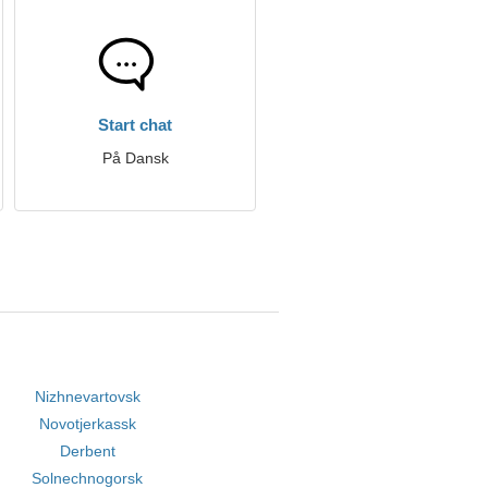
Start chat
På Dansk
Nizhnevartovsk
Novotjerkassk
Derbent
Solnechnogorsk