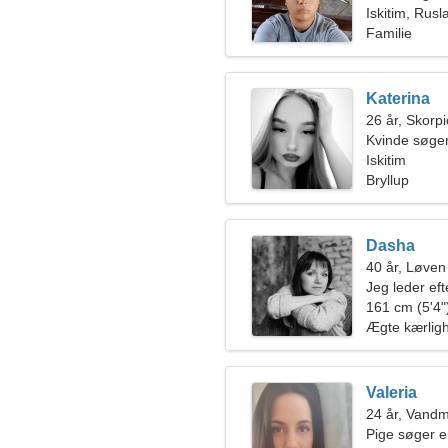
Iskitim, Rusl
Familie
Katerina
26 år, Skorp
Kvinde søge
Iskitim
Bryllup
Dasha
40 år, Løven
Jeg leder eft
ski sammen
161 cm (5'4")
Ægte kærlig
Valeria
24 år, Vand
Pige søger 