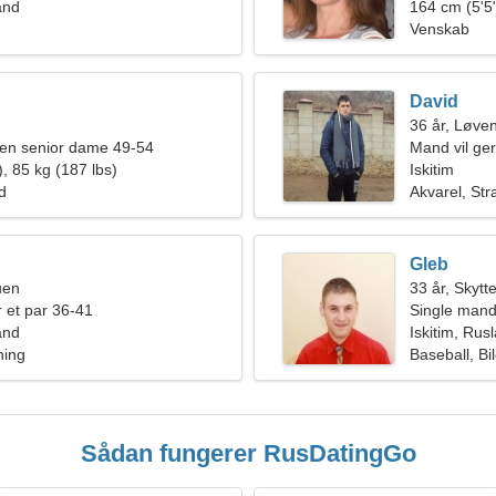
and
forhold
164 cm (5'5"
Venskab
David
36 år, Løve
en senior dame 49-54
Mand vil ge
, 85 kg (187 lbs)
Iskitim
ld
Akvarel, Str
Gleb
uen
33 år, Skytt
 et par 36-41
Single mand
and
Iskitim, Rus
ning
Baseball, Bil
Sådan fungerer RusDatingGo