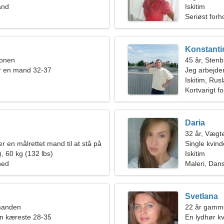
and
Iskitim
Seriøst forh
Konstanti
ionen
45 år, Sten
r en mand 32-37
Jeg arbejder
forførende 
Iskitim, Rus
Kortvarigt f
Daria
32 år, Vægt
er en målrettet mand til at stå på
Single kvin
, 60 kg (132 lbs)
Iskitim
hed
Maleri, Dan
Svetlana
manden
22 år gamme
en kæreste 28-35
En lydhør kvi