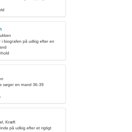
old
n
bukken
 i biografen på udkig efter en
kvinde
land
orhold
en
de søger en mand 36-39
s
l, Kræft
nde på udkig efter et rigtigt