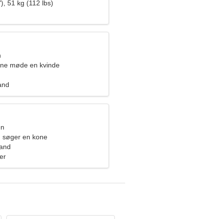
), 51 kg (112 lbs)
n
rne møde en kvinde
and
en
 søger en kone
land
er