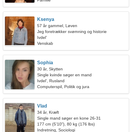
Familie
Ksenya
57 år gammel, Løven
Jeg foretrækker svømning og historie
Ivdel'
Venskab
Sophia
30 år, Skytten
Single kvinde søger en mand
Ivdel', Rusland
Computerspil, Politik og jura
Vlad
34 år, Kræft
Single mand søger en kone 26-31
177 cm (5'10"), 80 kg (176 lbs)
Indretning, Sociologi