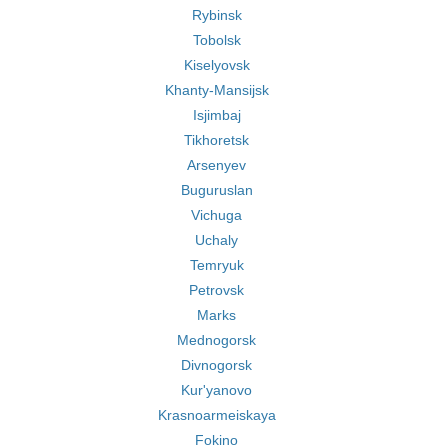
Rybinsk
Tobolsk
Kiselyovsk
Khanty-Mansijsk
Isjimbaj
Tikhoretsk
Arsenyev
Buguruslan
Vichuga
Uchaly
Temryuk
Petrovsk
Marks
Mednogorsk
Divnogorsk
Kur'yanovo
Krasnoarmeiskaya
Fokino