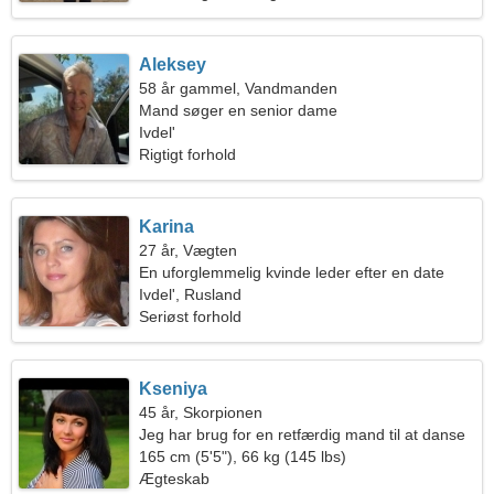
Aleksey
58 år gammel, Vandmanden
Mand søger en senior dame
Ivdel'
Rigtigt forhold
Karina
27 år, Vægten
En uforglemmelig kvinde leder efter en date
Ivdel', Rusland
Seriøst forhold
Kseniya
45 år, Skorpionen
Jeg har brug for en retfærdig mand til at danse
sammen
165 cm (5'5"), 66 kg (145 lbs)
Ægteskab