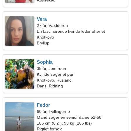
Ægteskab
Vera
27 år, Vædderen
En fascinerende kvinde leder efter et
lidenskabeligt forhold
Khotkovo
Bryllup
Sophia
35 år, Jomfruen
Kvinde søger et par
Khotkovo, Rusland
Dans, Ridning
Fedor
60 år, Tvillingerne
Mand søger en senior dame 52-58
186 cm (6'2"), 93 kg (205 lbs)
Rigtigt forhold