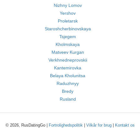
Nizhny Lomov
Yershov
Proletarsk
Staroshcherbinovskaya
Tsjegem
Kholmskaya
Matveev Kurgan
Verkhnedneprovskii
Kantemirovka
Belaya Kholunitsa
Raduzhnyy
Bredy
Rusland
© 2026, RusDatingGo |
Fortrolighedspolitik
|
Vilkår for brug
|
Kontakt os