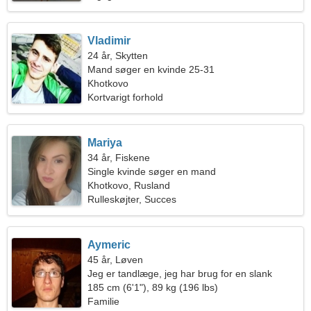
Vladimir
24 år, Skytten
Mand søger en kvinde 25-31
Khotkovo
Kortvarigt forhold
Mariya
34 år, Fiskene
Single kvinde søger en mand
Khotkovo, Rusland
Rulleskøjter, Succes
Aymeric
45 år, Løven
Jeg er tandlæge, jeg har brug for en slank
kvinde
185 cm (6'1"), 89 kg (196 lbs)
Familie