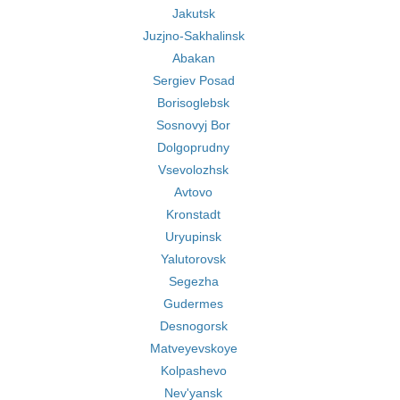
Jakutsk
Juzjno-Sakhalinsk
Abakan
Sergiev Posad
Borisoglebsk
Sosnovyj Bor
Dolgoprudny
Vsevolozhsk
Avtovo
Kronstadt
Uryupinsk
Yalutorovsk
Segezha
Gudermes
Desnogorsk
Matveyevskoye
Kolpashevo
Nev'yansk