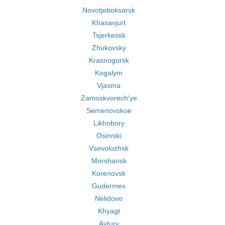
Novotjeboksarsk
Khasavjurt
Tsjerkessk
Zhukovsky
Krasnogorsk
Kogalym
Vjasma
Zamoskvorech'ye
Semenovskoe
Likhobory
Osinniki
Vsevolozhsk
Morshansk
Korenovsk
Gudermes
Nelidovo
Khyagt
Avtury