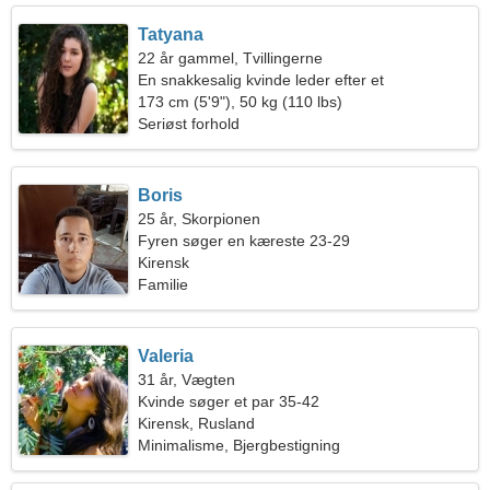
Tatyana
22 år gammel, Tvillingerne
En snakkesalig kvinde leder efter et
lidenskabeligt forhold
173 cm (5'9"), 50 kg (110 lbs)
Seriøst forhold
Boris
25 år, Skorpionen
Fyren søger en kæreste 23-29
Kirensk
Familie
Valeria
31 år, Vægten
Kvinde søger et par 35-42
Kirensk, Rusland
Minimalisme, Bjergbestigning