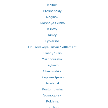
Khimki
Presnenskiy
Noginsk
Krasnaya Glinka
Klintsy
Kimry
Lytkarino
Chusovskoye Urban Settlement
Krasny Sulin
Yuzhnouralsk
Teykovo
Chernushka
Blagovesjtjensk
Barabinsk
Kostomuksha
Sosnogorsk
Kokhma
Tomilino