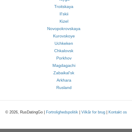
Troitskaya
Il'skii
Kizel
Novopokrovskaya
Kurovskoye
Uchkeken
Chkalovsk
Porkhov
Magdagachi
Zabaikal'sk
Arkhara
Rusland
© 2026, RusDatingGo |
Fortrolighedspolitik
|
Vilkår for brug
|
Kontakt os