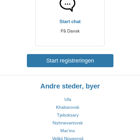
Start chat
På Dansk
Start registreringen
Andre steder, byer
Ufa
Khabarovsk
Tjeboksary
Nizhnevartovsk
Mar'ino
Velikij Novgorod