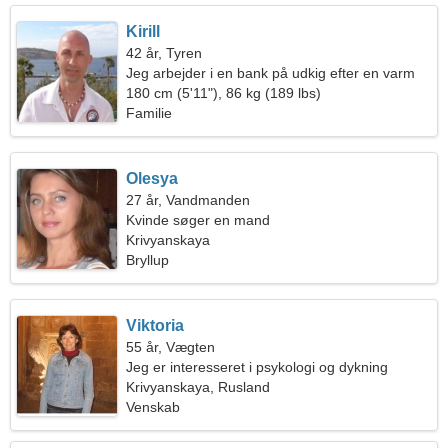
Kirill
42 år, Tyren
Jeg arbejder i en bank på udkig efter en varm
kvinde
180 cm (5'11"), 86 kg (189 lbs)
Familie
Olesya
27 år, Vandmanden
Kvinde søger en mand
Krivyanskaya
Bryllup
Viktoria
55 år, Vægten
Jeg er interesseret i psykologi og dykning
Krivyanskaya, Rusland
Venskab