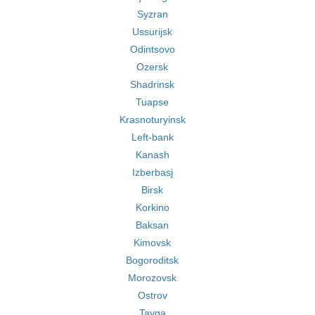
Syzran
Ussurijsk
Odintsovo
Ozersk
Shadrinsk
Tuapse
Krasnoturyinsk
Left-bank
Kanash
Izberbasj
Birsk
Korkino
Baksan
Kimovsk
Bogoroditsk
Morozovsk
Ostrov
Tayga