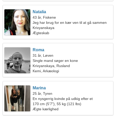
Natalia
43 år, Fiskene
Jeg har brug for en kær ven til at gå sammen
Krivyanskaya
Ægteskab
Roma
31 år, Løven
Single mand søger en kone
Krivyanskaya, Rusland
Kemi, Arkæologi
Marina
25 år, Tyren
En nysgerrig kvinde på udkig efter et
kærlighedsforhold
170 cm (5'7"), 55 kg (121 lbs)
Ægte kærlighed