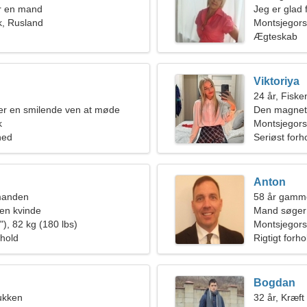
r en mand
Jeg er glad f
k, Rusland
Montsjegors
Ægteskab
Viktoriya
24 år, Fiske
ter en smilende ven at møde
Den magneti
k
Montsjegors
hed
Seriøst forh
Anton
manden
58 år gamme
en kvinde
Mand søger
), 82 kg (180 lbs)
Montsjegors
rhold
Rigtigt forho
Bogdan
ukken
32 år, Kræft