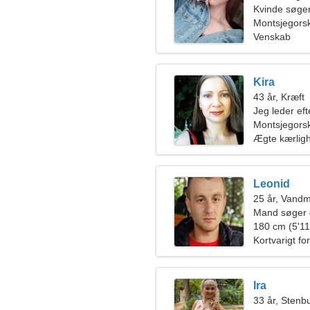
Kvinde søge
Montsjegors
Venskab
Kira
43 år, Kræft
Jeg leder ef
Montsjegors
Ægte kærlig
Leonid
25 år, Vand
Mand søger 
180 cm (5'11"
Kortvarigt fo
Ira
33 år, Stenb