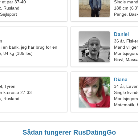
 et par 37-40
Single mand
k, Rusland
188 cm (6'3"
 Sejlsport
Penge, Bask
Daniel
en
36 år, Fiske
i en bank, jeg har brug for en
Mand vil ge
e
, 84 kg (185 lbs)
Montsjegors
Biavl, Mass
Diana
l, Tyren
34 år, Løve
en kæreste 27-33
Single kvin
k, Rusland
Montsjegors
Matematik, H
Sådan fungerer RusDatingGo