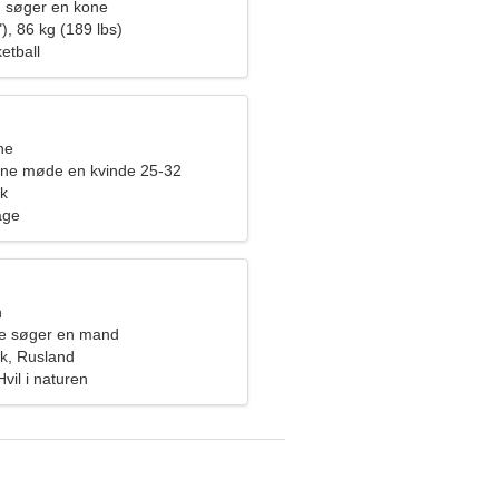
 søger en kone
), 86 kg (189 lbs)
etball
ne
rne møde en kvinde 25-32
k
age
n
de søger en mand
k, Rusland
vil i naturen