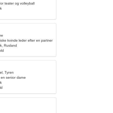
or teater og volleyball
k
ne
ske kvinde leder efter en partner
k, Rusland
old
l, Tyren
 en senior dame
k
ld