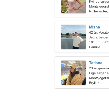
Kvinde søger
Montsjegors
Rulleskøjter,
Misha
42 år, Vægt
Jeg arbejder 
dygtig kvind
181 cm (6'0")
Familie
Tatiana
23 år gamme
Pige søger 
Montsjegors
Bryllup