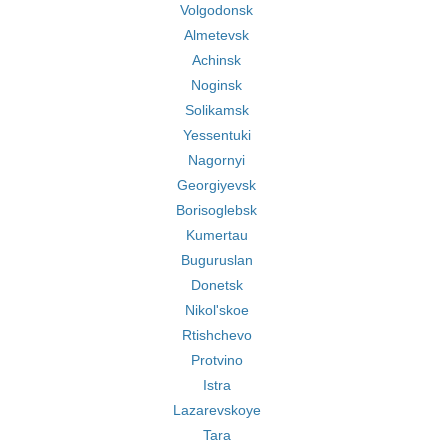
Volgodonsk
Almetevsk
Achinsk
Noginsk
Solikamsk
Yessentuki
Nagornyi
Georgiyevsk
Borisoglebsk
Kumertau
Buguruslan
Donetsk
Nikol'skoe
Rtishchevo
Protvino
Istra
Lazarevskoye
Tara