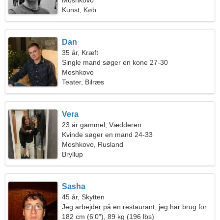
Moshkovo
Kunst, Køb
Dan
35 år, Kræft
Single mand søger en kone 27-30
Moshkovo
Teater, Bilræs
Vera
23 år gammel, Vædderen
Kvinde søger en mand 24-33
Moshkovo, Rusland
Bryllup
Sasha
45 år, Skytten
Jeg arbejder på en restaurant, jeg har brug for
en passioneret kvinde
182 cm (6'0"), 89 kg (196 lbs)