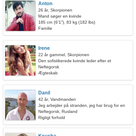
Anton
26 år, Skorpionen
Mand søger en kvinde
185 cm (6'1"), 83 kg (182 lbs)
Familie
Irene
22 år gammel, Skorpionen
Den sofistikerede kvinde leder efter et
lidenskabeligt forhold
Neftegorsk
Ægteskab
Danil
42 år, Vandmanden
Jeg arbejder på stranden, jeg har brug for en
passioneret kvinde
Neftegorsk, Rusland
Rigtigt forhold
Ksusha