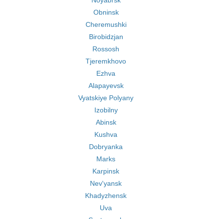
Noyabrsk
Obninsk
Cheremushki
Birobidzjan
Rossosh
Tjeremkhovo
Ezhva
Alapayevsk
Vyatskiye Polyany
Izobilny
Abinsk
Kushva
Dobryanka
Marks
Karpinsk
Nev'yansk
Khadyzhensk
Uva