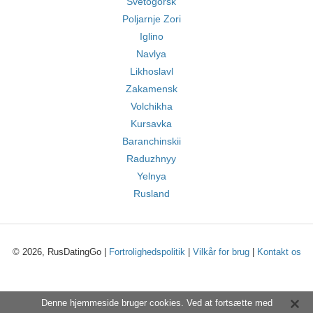
Svetogorsk
Poljarnje Zori
Iglino
Navlya
Likhoslavl
Zakamensk
Volchikha
Kursavka
Baranchinskii
Raduzhnyy
Yelnya
Rusland
© 2026, RusDatingGo |
Fortrolighedspolitik
|
Vilkår for brug
|
Kontakt os
Denne hjemmeside bruger cookies. Ved at fortsætte med