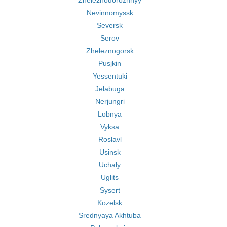
Zheleznodorozhnyy
Nevinnomyssk
Seversk
Serov
Zheleznogorsk
Pusjkin
Yessentuki
Jelabuga
Nerjungri
Lobnya
Vyksa
Roslavl
Usinsk
Uchaly
Uglits
Sysert
Kozelsk
Srednyaya Akhtuba