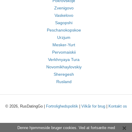
Pokrovskoje
Zvenigovo
Vaskelovo
Sagopshi
Peschanokopskoe
Urzjum
Mesker-Yurt
Pervomaiskii
Verkhnyaya Tura
Novomikhaylovskiy
Sheregesh
Rusland
© 2026, RusDatingGo |
Fortrolighedspolitik
|
Vilkår for brug
|
Kontakt os
Denne hjemmeside bruger cookies. Ved at fortsætte med