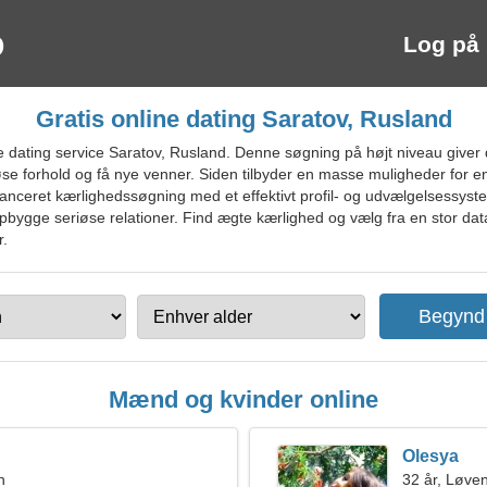
Log på
Gratis online dating Saratov, Rusland
dating service Saratov, Rusland. Denne søgning på højt niveau giver 
iøse forhold og få nye venner. Siden tilbyder en masse muligheder for en
anceret kærlighedssøgning med et effektivt profil- og udvælgelsessyst
ygge seriøse relationer. Find ægte kærlighed og vælg fra en stor data
r.
Mænd og kvinder online
Olesya
n
32 år, Løve