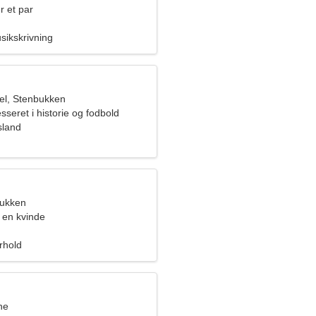
r et par
sikskrivning
el, Stenbukken
esseret i historie og fodbold
sland
bukken
 en kvinde
orhold
ne