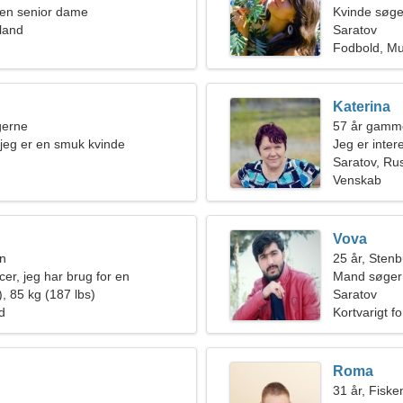
en senior dame
Kvinde søge
land
Saratov
Fodbold, Mu
Katerina
ngerne
57 år gamm
, jeg er en smuk kvinde
Jeg er inter
Saratov, Ru
Venskab
Vova
en
25 år, Sten
er, jeg har brug for en
Mand søger
r kvinde
, 85 kg (187 lbs)
Saratov
ld
Kortvarigt f
Roma
31 år, Fiske