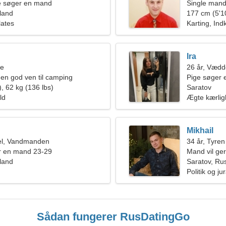
de søger en mand
Single mand
land
177 cm (5'10
lates
Karting, Ind
Ira
ne
26 år, Vædd
en god ven til camping
Pige søger 
, 62 kg (136 lbs)
Saratov
ld
Ægte kærli
Mikhail
el, Vandmanden
34 år, Tyren
r en mand 23-29
Mand vil ge
land
Saratov, Ru
Politik og ju
Sådan fungerer RusDatingGo