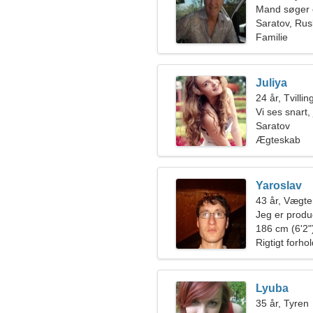
Mand søger 
Saratov, Rus
Familie
Juliya
24 år, Tvilli
Vi ses snart
Saratov
Ægteskab
Yaroslav
43 år, Vægt
Jeg er produc
ekstraordinæ
186 cm (6'2")
Rigtigt forho
Lyuba
35 år, Tyren