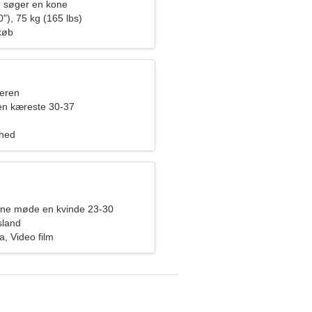
 søger en kone
"), 75 kg (165 lbs)
køb
eren
en kæreste 30-37
ghed
rne møde en kvinde 23-30
sland
ra, Video film