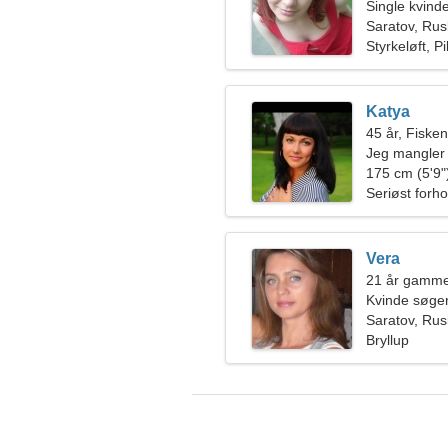
Single kvin
Saratov, Rus
Styrkeløft, Pi
Katya
45 år, Fiske
Jeg mangler 
175 cm (5'9")
Seriøst forho
Vera
21 år gamm
Kvinde søge
Saratov, Rus
Bryllup