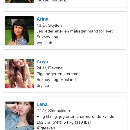
Indkøb, Klaverspil
Arina
43 år, Skytten
Jeg leder efter en målrettet mand for livet
Sukhoy Log
Venskab
Anya
24 år, Fiskene
Pige søger en kæreste
Sukhoy Log, Rusland
Bryllup
Lena
27 år, Stenbukken
Ring til mig, jeg er en charmerende kvinde
162 cm (5'4"), 54 kg (119 lbs)
Ægteskab