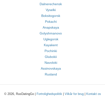
Dalnerechensk
Vyselki
Boksitogorsk
Pokachi
Anapskaya
Golyshmanovo
Uglegorsk
Kayakent
Pochinki
Glubokii
Navoloki
Assinovskaya
Rusland
© 2026, RusDatingGo |
Fortrolighedspolitik
|
Vilkår for brug
|
Kontakt os