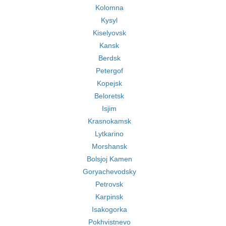
Kolomna
Kysyl
Kiselyovsk
Kansk
Berdsk
Petergof
Kopejsk
Beloretsk
Isjim
Krasnokamsk
Lytkarino
Morshansk
Bolsjoj Kamen
Goryachevodsky
Petrovsk
Karpinsk
Isakogorka
Pokhvistnevo