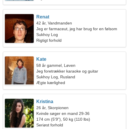
Renat
42 år, Vandmanden
Jeg er farmaceut, jeg har brug for en følsom
kvinde
Sukhoy Log
Rigtigt forhold
Kate
58 år gammel, Løven
Jeg foretrækker karaoke og guitar
Sukhoy Log, Rusland
Ægte kærlighed
Kristina
26 år, Skorpionen
Kvinde søger en mand 29-36
174 cm (5'9"), 50 kg (110 lbs)
Seriøst forhold