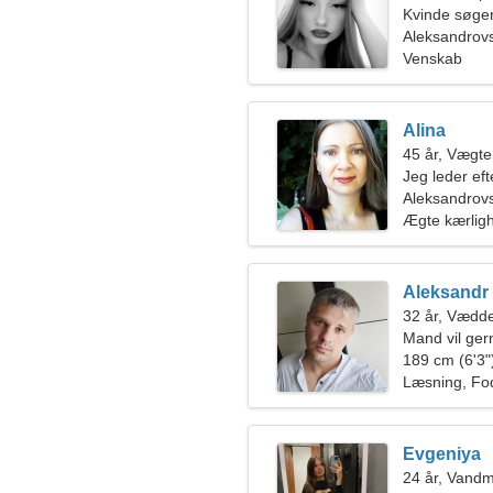
Kvinde søge
Aleksandrov
Venskab
Alina
45 år, Vægt
Jeg leder eft
Aleksandrov
Ægte kærlig
Aleksandr
32 år, Vædd
Mand vil ge
189 cm (6'3")
Læsning, Fo
Evgeniya
24 år, Vand