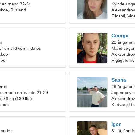
r en mand 32-34
Kvinde søge
skoe, Rusland
Aleksandro
Filosofi, Vi
George
en
22 år gamm
er en blid ven til dates
Mand søger
skoe
Aleksandrov
hed
Rigtigt forho
Sasha
eren
46 år gamm
rne møde en kvinde 21-29
Jeg er psyko
, 86 kg (189 lbs)
kvinde
Aleksandro
dbold
Kortvarigt f
Igor
manden
31 år, Jomf