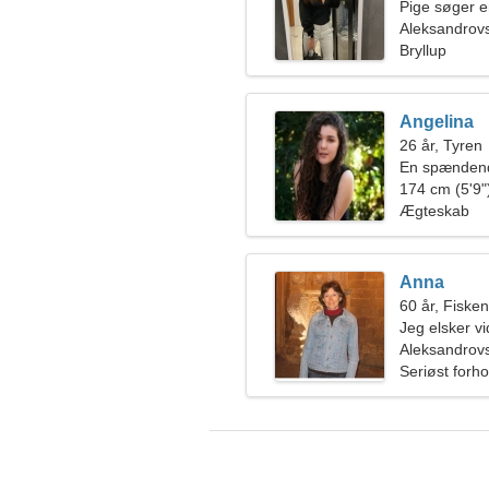
Pige søger 
Aleksandrov
Bryllup
Angelina
26 år, Tyren
En spændende
174 cm (5'9")
Ægteskab
Anna
60 år, Fiske
Jeg elsker v
Aleksandrov
Seriøst forho