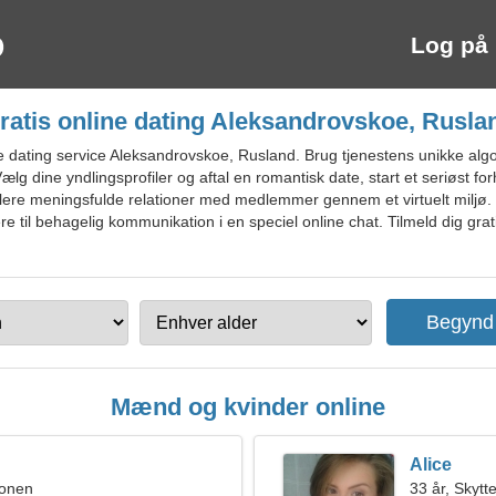
Log på
ratis online dating Aleksandrovskoe, Rusla
dating service Aleksandrovskoe, Rusland. Brug tjenestens unikke algori
g dine yndlingsprofiler og aftal en romantisk date, start et seriøst forh
lere meningsfulde relationer med medlemmer gennem et virtuelt miljø. 
e til behagelig kommunikation i en speciel online chat. Tilmeld dig gra
Mænd og kvinder online
Alice
ionen
33 år, Skytt