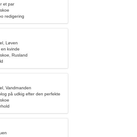
r et par
vskoe
deo redigering
el, Løven
 en kvinde
skoe, Rusland
ld
el, Vandmanden
log på udkig efter den perfekte
vskoe
orhold
ruen