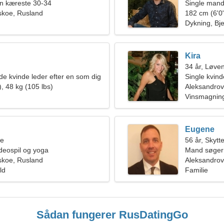
en kæreste 30-34
Single mand
skoe, Rusland
182 cm (6'0"
Dykning, Bj
Kira
34 år, Løve
 kvinde leder efter en som dig
Single kvin
, 48 kg (105 lbs)
Aleksandro
Vinsmagning,
Eugene
ne
56 år, Skytt
ideospil og yoga
Mand søger
skoe, Rusland
Aleksandrov
ld
Familie
Sådan fungerer RusDatingGo