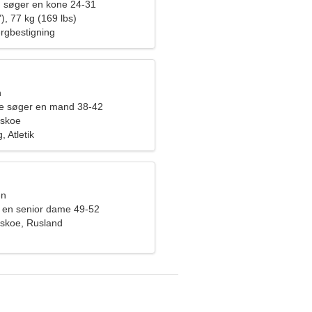
 søger en kone 24-31
), 77 kg (169 lbs)
ergbestigning
n
de søger en mand 38-42
vskoe
 Atletik
en
 en senior dame 49-52
skoe, Rusland