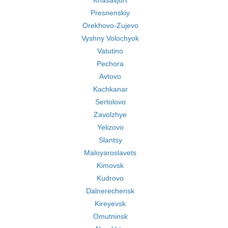
Khasavjurt
Presnenskiy
Orekhovo-Zujevo
Vyshny Volochyok
Vatutino
Pechora
Avtovo
Kachkanar
Sertolovo
Zavolzhye
Yelizovo
Slantsy
Maloyaroslavets
Kimovsk
Kudrovo
Dalnerechensk
Kireyevsk
Omutninsk