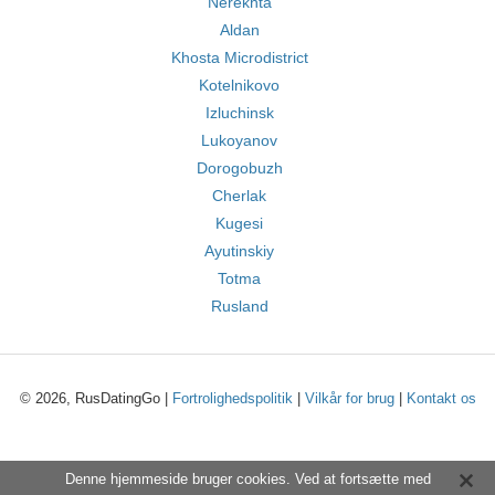
Nerekhta
Aldan
Khosta Microdistrict
Kotelnikovo
Izluchinsk
Lukoyanov
Dorogobuzh
Cherlak
Kugesi
Ayutinskiy
Totma
Rusland
© 2026, RusDatingGo |
Fortrolighedspolitik
|
Vilkår for brug
|
Kontakt os
Denne hjemmeside bruger cookies. Ved at fortsætte med