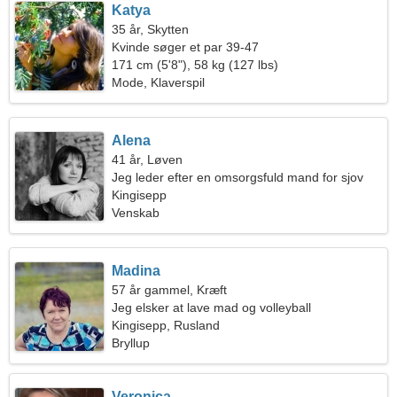
Katya
35 år, Skytten
Kvinde søger et par 39-47
171 cm (5'8"), 58 kg (127 lbs)
Mode, Klaverspil
Alena
41 år, Løven
Jeg leder efter en omsorgsfuld mand for sjov
Kingisepp
Venskab
Madina
57 år gammel, Kræft
Jeg elsker at lave mad og volleyball
Kingisepp, Rusland
Bryllup
Veronica