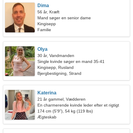
Dima
56 år, Kræft
Mand søger en senior dame
Kingisepp
Familie
Olya
30 år, Vandmanden
Single kvinde søger en mand 35-41
Kingisepp, Rusland
Bjergbestigning, Strand
Katerina
21 år gammel, Vædderen
En charmerende kvinde leder efter et rigtigt
forhold
174 cm (5'9"), 54 kg (119 lbs)
Ægteskab