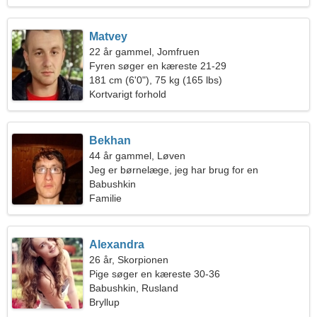
Matvey
22 år gammel, Jomfruen
Fyren søger en kæreste 21-29
181 cm (6'0"), 75 kg (165 lbs)
Kortvarigt forhold
Bekhan
44 år gammel, Løven
Jeg er børnelæge, jeg har brug for en
drømmende kvinde
Babushkin
Familie
Alexandra
26 år, Skorpionen
Pige søger en kæreste 30-36
Babushkin, Rusland
Bryllup