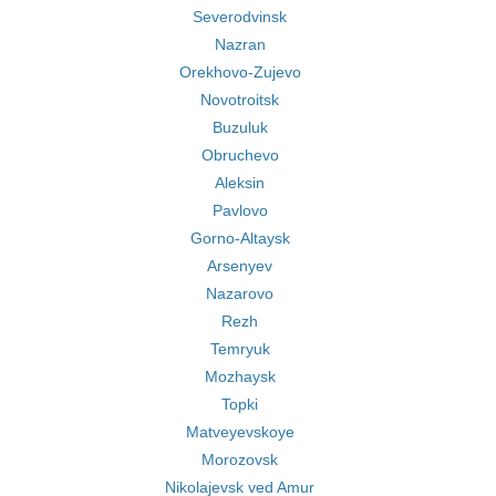
Severodvinsk
Nazran
Orekhovo-Zujevo
Novotroitsk
Buzuluk
Obruchevo
Aleksin
Pavlovo
Gorno-Altaysk
Arsenyev
Nazarovo
Rezh
Temryuk
Mozhaysk
Topki
Matveyevskoye
Morozovsk
Nikolajevsk ved Amur