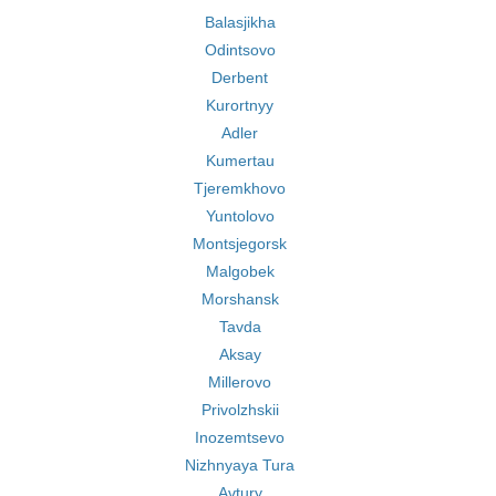
Balasjikha
Odintsovo
Derbent
Kurortnyy
Adler
Kumertau
Tjeremkhovo
Yuntolovo
Montsjegorsk
Malgobek
Morshansk
Tavda
Aksay
Millerovo
Privolzhskii
Inozemtsevo
Nizhnyaya Tura
Avtury