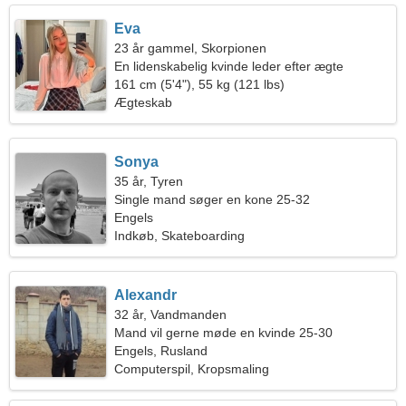
Eva
23 år gammel, Skorpionen
En lidenskabelig kvinde leder efter ægte
kærlighed
161 cm (5'4"), 55 kg (121 lbs)
Ægteskab
Sonya
35 år, Tyren
Single mand søger en kone 25-32
Engels
Indkøb, Skateboarding
Alexandr
32 år, Vandmanden
Mand vil gerne møde en kvinde 25-30
Engels, Rusland
Computerspil, Kropsmaling