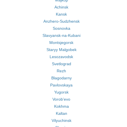
Majkop
Achinsk
Kansk
Anzhero-Sudzhensk
Sosnovka
Slavyansk-na-Kubani
Montsjegorsk
Staryy Malgobek
Lesozavodsk
Svetlograd
Rezh
Blagodarny
Pavlovskaya
Yugorsk
Vorob'evo
Kokhma
Kaltan
Vilyuchinsk