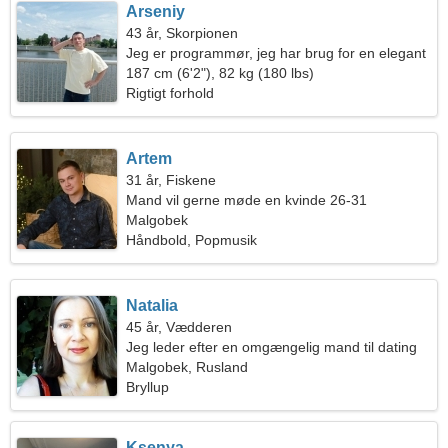
Arseniy
43 år, Skorpionen
Jeg er programmør, jeg har brug for en elegant
kvinde
187 cm (6'2"), 82 kg (180 lbs)
Rigtigt forhold
Artem
31 år, Fiskene
Mand vil gerne møde en kvinde 26-31
Malgobek
Håndbold, Popmusik
Natalia
45 år, Vædderen
Jeg leder efter en omgængelig mand til dating
Malgobek, Rusland
Bryllup
Ksenya