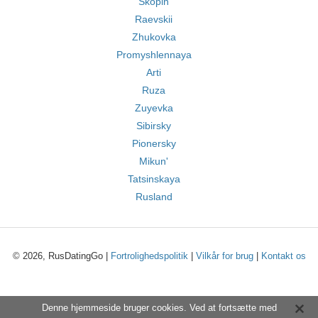
Skopin
Raevskii
Zhukovka
Promyshlennaya
Arti
Ruza
Zuyevka
Sibirsky
Pionersky
Mikun'
Tatsinskaya
Rusland
© 2026, RusDatingGo |
Fortrolighedspolitik
|
Vilkår for brug
|
Kontakt os
Denne hjemmeside bruger cookies. Ved at fortsætte med