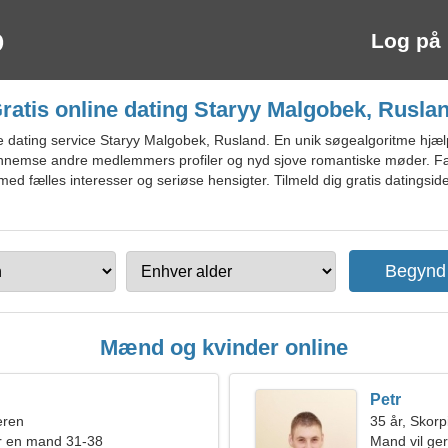
Log på
ratis online dating Staryy Malgobek, Rusla
dating service Staryy Malgobek, Rusland. En unik søgealgoritme hjælper
emse andre medlemmers profiler og nyd sjove romantiske møder. Fælle
med fælles interesser og seriøse hensigter. Tilmeld dig gratis datingsid
Mænd og kvinder online
Petr
eren
35 år, Skor
r en mand 31-38
Mand vil ge