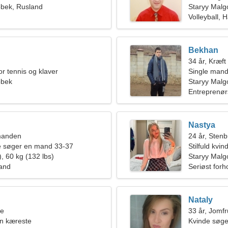
obek, Rusland
Staryy Malg
Volleyball, 
Bekhan
34 år, Kræft
or tennis og klaver
Single mand
obek
Staryy Malg
Entreprenør
Nastya
manden
24 år, Sten
de søger en mand 33-37
Stilfuld kvi
, 60 kg (132 lbs)
Staryy Malg
rand
Seriøst forh
Nataly
ne
33 år, Jomf
en kæreste
Kvinde søge