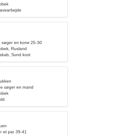
obek
Havearbejde
 søger en kone 25-30
obek, Rusland
skab, Sund kost
bukken
nde søger en mand
obek
old
ruen
r et par 39-41