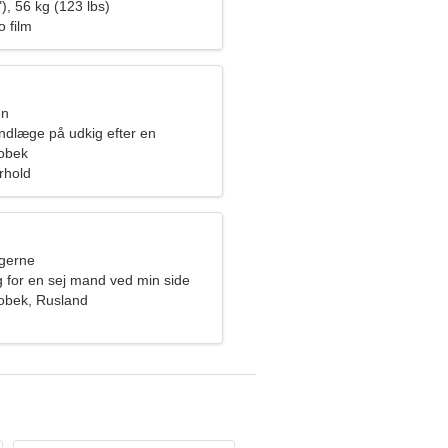
), 56 kg (123 lbs)
 film
en
ndlæge på udkig efter en
t kvinde
obek
orhold
ngerne
g for en sej mand ved min side
obek, Rusland