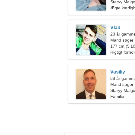
Staryy Malg
Ægte kærlig
Vlad
23 år gamme
Mand søger 
177 cm (5'10
Rigtigt forho
Vasiliy
58 år gamme
Mand søger 
Staryy Malg
Familie