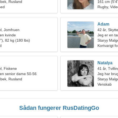
obek, Rusland
161 cm (5'4"
hed
Rugby, Video
Adam
l, Jomfruen
42 år, Skytt
en kvinde
Jeg er en ta
"), 82 kg (180 lbs)
følelseslade
Staryy Malg
ld
Kortvarigt f
Natalya
l, Fiskene
41 år, Tvilli
en senior dame 50-56
Jeg har bru
obek, Rusland
Staryy Malg
Venskab
Sådan fungerer RusDatingGo