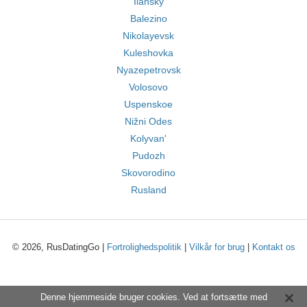
Ilansky
Balezino
Nikolayevsk
Kuleshovka
Nyazepetrovsk
Volosovo
Uspenskoe
Nižni Odes
Kolyvan'
Pudozh
Skovorodino
Rusland
© 2026, RusDatingGo |
Fortrolighedspolitik
|
Vilkår for brug
|
Kontakt os
Denne hjemmeside bruger cookies. Ved at fortsætte med