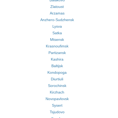
Balakovo
Zlatoust
Arzamas
Anzhero-Sudzhensk
Lysva
Satka
Mtsensk
Krasnoufimsk
Partizansk
Kashira
Baltijsk
Kondopoga
Diurtiuli
Sorochinsk
Kirzhach
Novopavlovsk
Sysert
Tsjudovo