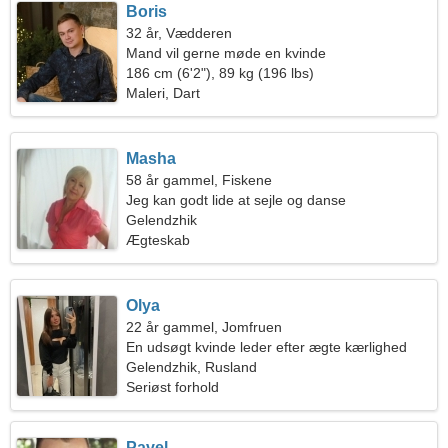
Boris
32 år, Vædderen
Mand vil gerne møde en kvinde
186 cm (6'2"), 89 kg (196 lbs)
Maleri, Dart
Masha
58 år gammel, Fiskene
Jeg kan godt lide at sejle og danse
Gelendzhik
Ægteskab
Olya
22 år gammel, Jomfruen
En udsøgt kvinde leder efter ægte kærlighed
Gelendzhik, Rusland
Seriøst forhold
Pavel