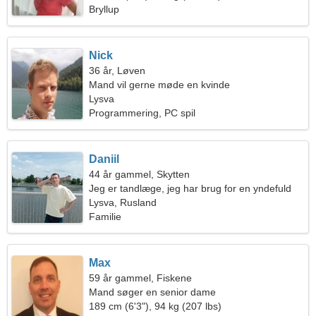
Bryllup
Nick
36 år, Løven
Mand vil gerne møde en kvinde
Lysva
Programmering, PC spil
Daniil
44 år gammel, Skytten
Jeg er tandlæge, jeg har brug for en yndefuld
kvinde
Lysva, Rusland
Familie
Max
59 år gammel, Fiskene
Mand søger en senior dame
189 cm (6'3"), 94 kg (207 lbs)