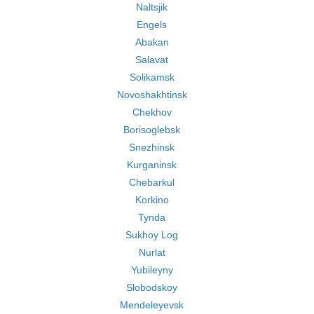
Naltsjik
Engels
Abakan
Salavat
Solikamsk
Novoshakhtinsk
Chekhov
Borisoglebsk
Snezhinsk
Kurganinsk
Chebarkul
Korkino
Tynda
Sukhoy Log
Nurlat
Yubileyny
Slobodskoy
Mendeleyevsk