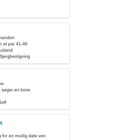
dmanden
r et par 41-46
Rusland
Bjergbestigning
ne
 søger en kone
Golf
a
g for en modig date ven