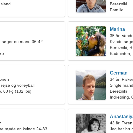
usland
Berezniki
Familie
Marina
35 år, Van
de søger en mand 36-42
Kvinde søge
Berezniki, 
øb
Badminton, 
German
ionen
34 år, Fiske
 rejse og volleyball
Single mand
, 60 kg (132 lbs)
Berezniki
Indretning, 
Anastasiy
n
43 år, Tyren
rne møde en kvinde 24-33
Jeg har bru