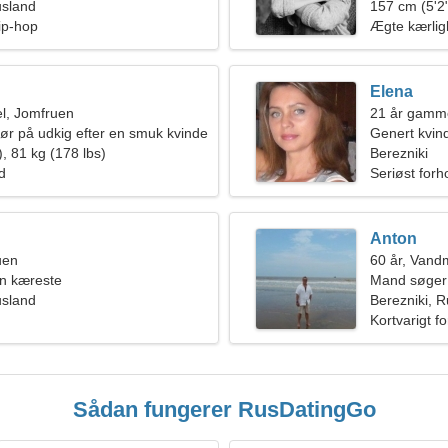
usland
157 cm (5'2"
Hip-hop
Ægte kærli
Elena
l, Jomfruen
21 år gamm
iør på udkig efter en smuk kvinde
Genert kvind
, 81 kg (178 lbs)
Berezniki
ld
Seriøst forh
Anton
uen
60 år, Van
en kæreste
Mand søger
usland
Berezniki, 
Kortvarigt f
Sådan fungerer RusDatingGo