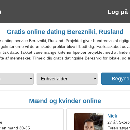
Log på
Gratis online dating Berezniki, Rusland
ating service Berezniki, Rusland. Projektet giver hundredvis af rigtige
gekriterierne vil de ønskede profiler blive tilbudt dig. Fællesskabet udv
antisk date. Takket være mange kriterier hjælper projektet med at finde
e af mennesker. Tilmeld dig gratis datingside Berezniki for lokale, udlæ
Mænd og kvinder online
Nick
ne
27 år, Skor
r en mand 30-35
Fyren søger