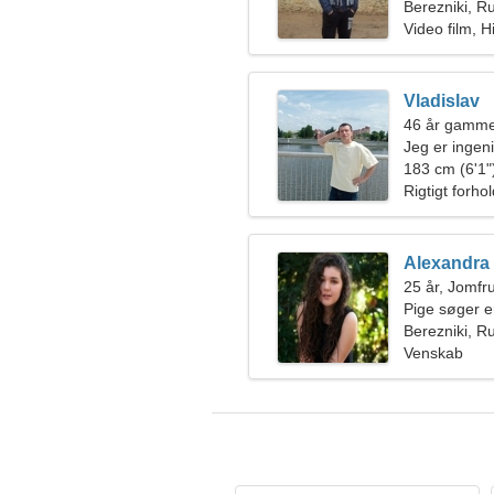
Berezniki, R
Video film, 
Vladislav
46 år gamme
Jeg er ingen
183 cm (6'1")
Rigtigt forho
Alexandra
25 år, Jomfr
Pige søger 
Berezniki, R
Venskab