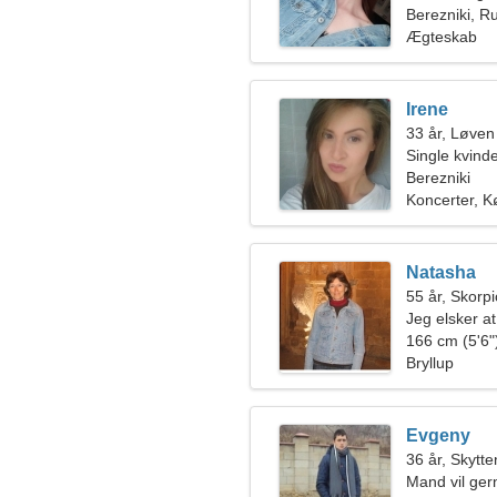
Berezniki, R
Ægteskab
Irene
33 år, Løven
Single kvin
Berezniki
Koncerter, K
Natasha
55 år, Skorp
Jeg elsker at
166 cm (5'6")
Bryllup
Evgeny
36 år, Skytte
Mand vil ge