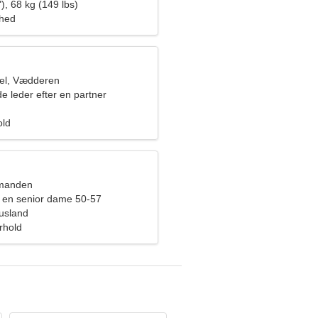
), 68 kg (149 lbs)
ghed
el, Vædderen
e leder efter en partner
old
dmanden
 en senior dame 50-57
Rusland
orhold