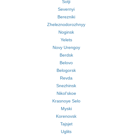
Sotji
Severnyi
Berezniki
Zheleznodorozhnyy
Noginsk
Yelets
Novy Urengoy
Berdsk
Belovo
Belogorsk
Revda
Snezhinsk
Nikol'skoe
Krasnoye Selo
Myski
Korenovsk
Tajsjet
Uglits