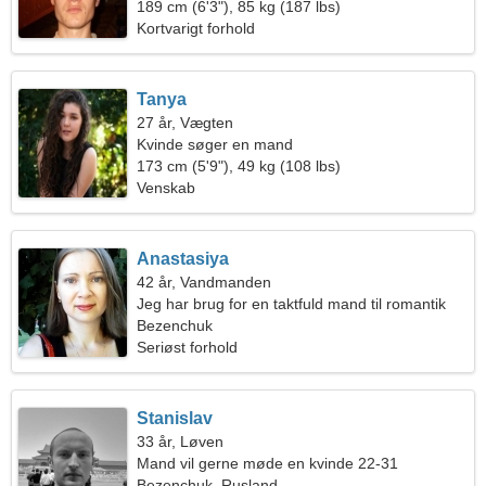
189 cm (6'3"), 85 kg (187 lbs)
Kortvarigt forhold
Tanya
27 år, Vægten
Kvinde søger en mand
173 cm (5'9"), 49 kg (108 lbs)
Venskab
Anastasiya
42 år, Vandmanden
Jeg har brug for en taktfuld mand til romantik
Bezenchuk
Seriøst forhold
Stanislav
33 år, Løven
Mand vil gerne møde en kvinde 22-31
Bezenchuk, Rusland