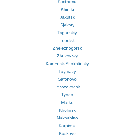
Kostroma
Khimki
Jakutsk
Sjakhty
Taganskiy
Tobolsk
Zheleznogorsk
Zhukovsky
Kamensk-Shakhtinsky
Tuymazy
Safonovo
Lesozavodsk
Tynda
Marks
Kholmsk
Nakhabino
Karpinsk
Kuskovo