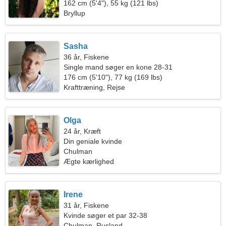
162 cm (5'4"), 55 kg (121 lbs)
Bryllup
Sasha
36 år, Fiskene
Single mand søger en kone 28-31
176 cm (5'10"), 77 kg (169 lbs)
Krafttræning, Rejse
Olga
24 år, Kræft
Din geniale kvinde
Chulman
Ægte kærlighed
Irene
31 år, Fiskene
Kvinde søger et par 32-38
Chulman, Rusland