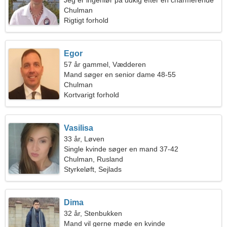
Jeg er ingeniør på udkig efter en charmerende
kvinde
Chulman
Rigtigt forhold
Egor
57 år gammel, Vædderen
Mand søger en senior dame 48-55
Chulman
Kortvarigt forhold
Vasilisa
33 år, Løven
Single kvinde søger en mand 37-42
Chulman, Rusland
Styrkeløft, Sejlads
Dima
32 år, Stenbukken
Mand vil gerne møde en kvinde