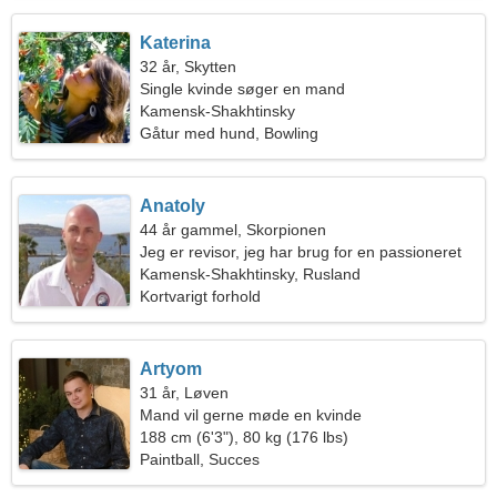
Katerina
32 år, Skytten
Single kvinde søger en mand
Kamensk-Shakhtinsky
Gåtur med hund, Bowling
Anatoly
44 år gammel, Skorpionen
Jeg er revisor, jeg har brug for en passioneret
kvinde
Kamensk-Shakhtinsky, Rusland
Kortvarigt forhold
Artyom
31 år, Løven
Mand vil gerne møde en kvinde
188 cm (6'3"), 80 kg (176 lbs)
Paintball, Succes