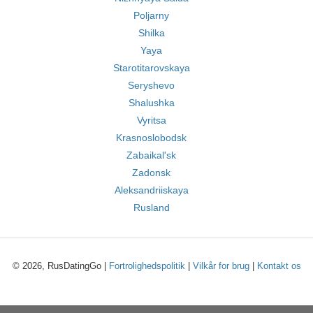
Poljarny
Shilka
Yaya
Starotitarovskaya
Seryshevo
Shalushka
Vyritsa
Krasnoslobodsk
Zabaikal'sk
Zadonsk
Aleksandriiskaya
Rusland
© 2026, RusDatingGo |
Fortrolighedspolitik
|
Vilkår for brug
|
Kontakt os