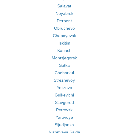
Salavat
Noyabrsk
Derbent
Obruchevo
Chapayevsk
Iskitim
Kanash
Montsjegorsk
Satka
Chebarkul
Strezhevoy
Yelizovo
Gulkevichi
Slavgorod
Petrovsk
Yarovoye
Sljudjanka
Nizhnyaya Salda