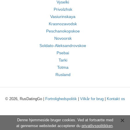
Vyselki
Privolzhsk
Vasiurinskaya
Krasnozavodsk
Peschanokopskoe
Novoorsk
Soldato-Aleksandrovskoe
Psebai
Tarki
Totma
Rusland
© 2026, RusDatingGo |
Fortrolighedspolitik
|
Vilkår for brug
|
Kontakt os
Denne hjemmeside bruger cookies. Ved at fortsætte med
at gennemse webstedet accepterer du
privatlivspolitikken
.