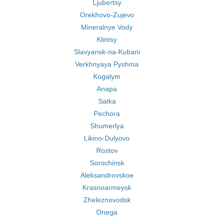
Ljubertsy
Orekhovo-Zujevo
Mineralnye Vody
Klintsy
Slavyansk-na-Kubani
Verkhnyaya Pyshma
Kogalym
Anapa
Satka
Pechora
Shumerlya
Likino-Dulyovo
Rostov
Sorochinsk
Aleksandrovskoe
Krasnoarmeysk
Zheleznovodsk
Onega