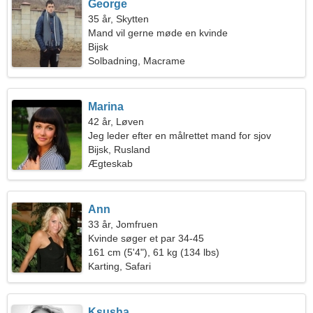
George
35 år, Skytten
Mand vil gerne møde en kvinde
Bijsk
Solbadning, Macrame
Marina
42 år, Løven
Jeg leder efter en målrettet mand for sjov
Bijsk, Rusland
Ægteskab
Ann
33 år, Jomfruen
Kvinde søger et par 34-45
161 cm (5'4"), 61 kg (134 lbs)
Karting, Safari
Ksusha