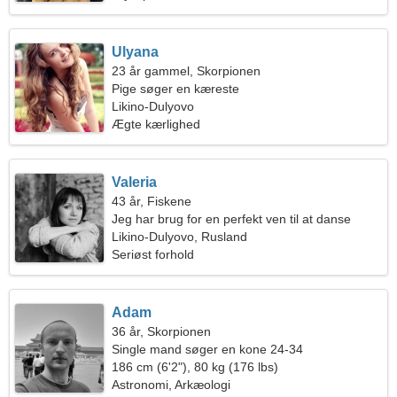
Ulyana
23 år gammel, Skorpionen
Pige søger en kæreste
Likino-Dulyovo
Ægte kærlighed
Valeria
43 år, Fiskene
Jeg har brug for en perfekt ven til at danse
sammen
Likino-Dulyovo, Rusland
Seriøst forhold
Adam
36 år, Skorpionen
Single mand søger en kone 24-34
186 cm (6'2"), 80 kg (176 lbs)
Astronomi, Arkæologi