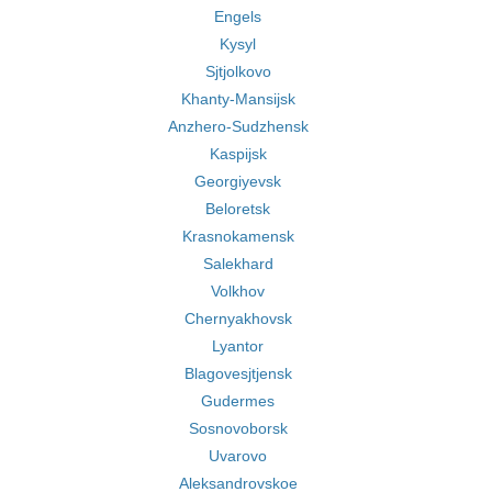
Engels
Kysyl
Sjtjolkovo
Khanty-Mansijsk
Anzhero-Sudzhensk
Kaspijsk
Georgiyevsk
Beloretsk
Krasnokamensk
Salekhard
Volkhov
Chernyakhovsk
Lyantor
Blagovesjtjensk
Gudermes
Sosnovoborsk
Uvarovo
Aleksandrovskoe