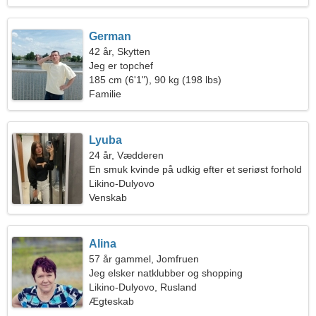
German
42 år, Skytten
Jeg er topchef
185 cm (6'1"), 90 kg (198 lbs)
Familie
Lyuba
24 år, Vædderen
En smuk kvinde på udkig efter et seriøst forhold
Likino-Dulyovo
Venskab
Alina
57 år gammel, Jomfruen
Jeg elsker natklubber og shopping
Likino-Dulyovo, Rusland
Ægteskab