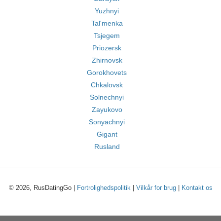
Yuzhnyi
Tal'menka
Tsjegem
Priozersk
Zhirnovsk
Gorokhovets
Chkalovsk
Solnechnyi
Zayukovo
Sonyachnyi
Gigant
Rusland
© 2026, RusDatingGo |
Fortrolighedspolitik
|
Vilkår for brug
|
Kontakt os