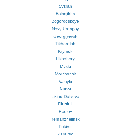
Syzran
Balasjikha
Bogorodskoye
Novy Urengoy
Georgiyevsk
Tikhoretsk
Krymsk
Likhobory
Myski
Morshansk
Valuyki
Nurlat
Likino-Dulyovo
Diurtiuli
Rostov
Yemanzhelinsk
Fokino
Zaraysk