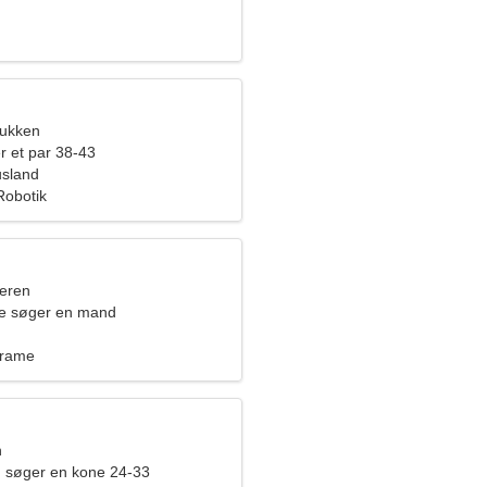
bukken
r et par 38-43
usland
Robotik
eren
de søger en mand
crame
n
 søger en kone 24-33