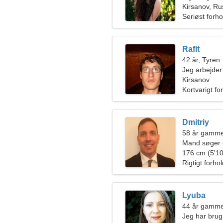
Kirsanov, Ru
Seriøst forho
Rafit
42 år, Tyren
Jeg arbejder 
glad kvinde
Kirsanov
Kortvarigt fo
Dmitriy
58 år gamme
Mand søger 
176 cm (5'10
Rigtigt forho
Lyuba
44 år gamme
Jeg har brug