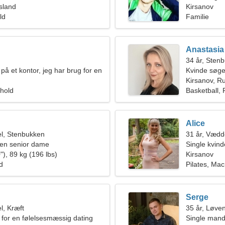
sland
Kirsanov
ld
Familie
Anastasia
34 år, Sten
på et kontor, jeg har brug for en
Kvinde søge
Kirsanov, R
rhold
Basketball, 
Alice
l, Stenbukken
31 år, Vædd
en senior dame
Single kvin
"), 89 kg (196 lbs)
Kirsanov
ld
Pilates, Ma
Serge
l, Kræft
35 år, Løve
 for en følelsesmæssig dating
Single mand