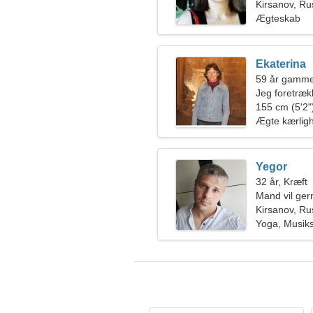
ven
Kirsanov, Ru
Ægteskab
Ekaterina
59 år gamme
Jeg foretræk
155 cm (5'2")
Ægte kærlig
Yegor
32 år, Kræft
Mand vil ge
Kirsanov, Ru
Yoga, Musiks