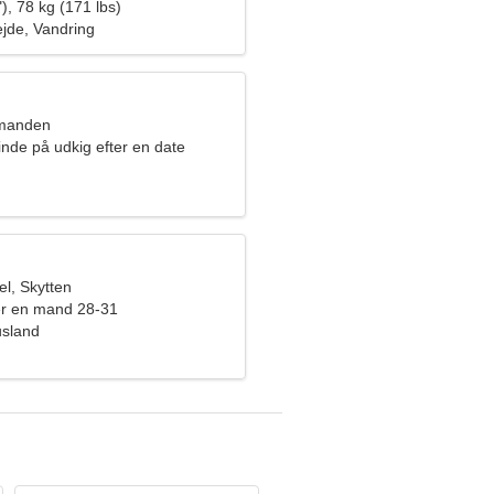
), 78 kg (171 lbs)
bejde, Vandring
dmanden
inde på udkig efter en date
l, Skytten
er en mand 28-31
usland