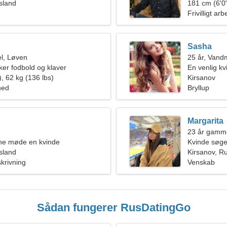
sland
181 cm (6'0"
Frivilligt ar
Sasha
l, Løven
25 år, Van
ker fodbold og klaver
En venlig kv
, 62 kg (136 lbs)
Kirsanov
hed
Bryllup
Margarita
23 år gamme
rne møde en kvinde
Kvinde søg
sland
Kirsanov, R
krivning
Venskab
Sådan fungerer RusDatingGo