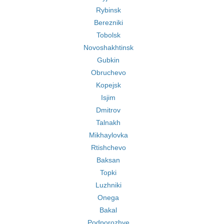
Rybinsk
Berezniki
Tobolsk
Novoshakhtinsk
Gubkin
Obruchevo
Kopejsk
Isjim
Dmitrov
Talnakh
Mikhaylovka
Rtishchevo
Baksan
Topki
Luzhniki
Onega
Bakal
Podporozhye