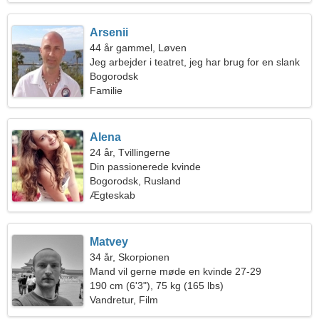
Arsenii
44 år gammel, Løven
Jeg arbejder i teatret, jeg har brug for en slank
kvinde
Bogorodsk
Familie
Alena
24 år, Tvillingerne
Din passionerede kvinde
Bogorodsk, Rusland
Ægteskab
Matvey
34 år, Skorpionen
Mand vil gerne møde en kvinde 27-29
190 cm (6'3"), 75 kg (165 lbs)
Vandretur, Film