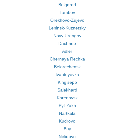
Belgorod
Tambov
Orekhovo-Zujevo
Leninsk-Kuznetsky
Novy Urengoy
Dachnoe
Adler
Chernaya Rechka
Belorechensk
Ivanteyevka
Kingisepp
Salekhard
Korenovsk
Pyt-Yakh
Nartkala
Kudrovo
Buy
Nelidovo