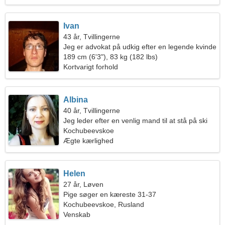
Ivan
43 år, Tvillingerne
Jeg er advokat på udkig efter en legende kvinde
189 cm (6'3"), 83 kg (182 lbs)
Kortvarigt forhold
Albina
40 år, Tvillingerne
Jeg leder efter en venlig mand til at stå på ski
sammen
Kochubeevskoe
Ægte kærlighed
Helen
27 år, Løven
Pige søger en kæreste 31-37
Kochubeevskoe, Rusland
Venskab