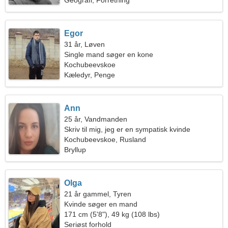
Geografi, Forretning
Egor
31 år, Løven
Single mand søger en kone
Kochubeevskoe
Kæledyr, Penge
Ann
25 år, Vandmanden
Skriv til mig, jeg er en sympatisk kvinde
Kochubeevskoe, Rusland
Bryllup
Olga
21 år gammel, Tyren
Kvinde søger en mand
171 cm (5'8"), 49 kg (108 lbs)
Seriøst forhold