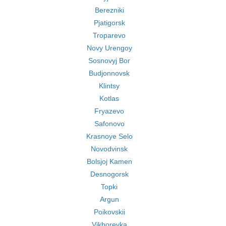
Berezniki
Pjatigorsk
Troparevo
Novy Urengoy
Sosnovyj Bor
Budjonnovsk
Klintsy
Kotlas
Fryazevo
Safonovo
Krasnoye Selo
Novodvinsk
Bolsjoj Kamen
Desnogorsk
Topki
Argun
Poikovskii
Vikhorevka