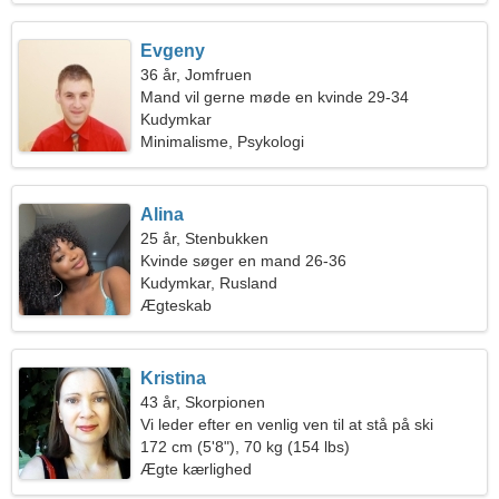
Evgeny
36 år, Jomfruen
Mand vil gerne møde en kvinde 29-34
Kudymkar
Minimalisme, Psykologi
Alina
25 år, Stenbukken
Kvinde søger en mand 26-36
Kudymkar, Rusland
Ægteskab
Kristina
43 år, Skorpionen
Vi leder efter en venlig ven til at stå på ski
sammen
172 cm (5'8"), 70 kg (154 lbs)
Ægte kærlighed