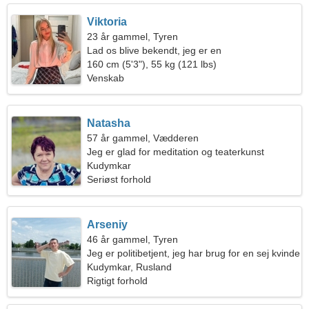
Viktoria
23 år gammel, Tyren
Lad os blive bekendt, jeg er en
temperamentsfuld kvinde
160 cm (5'3"), 55 kg (121 lbs)
Venskab
Natasha
57 år gammel, Vædderen
Jeg er glad for meditation og teaterkunst
Kudymkar
Seriøst forhold
Arseniy
46 år gammel, Tyren
Jeg er politibetjent, jeg har brug for en sej kvinde
Kudymkar, Rusland
Rigtigt forhold