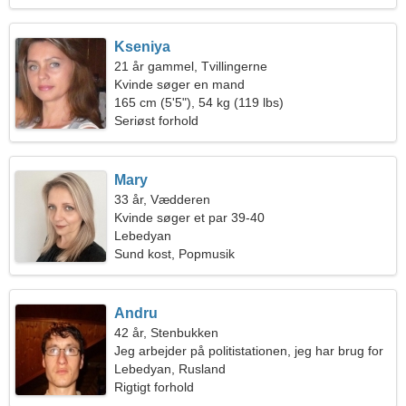
Kseniya
21 år gammel, Tvillingerne
Kvinde søger en mand
165 cm (5'5"), 54 kg (119 lbs)
Seriøst forhold
Mary
33 år, Vædderen
Kvinde søger et par 39-40
Lebedyan
Sund kost, Popmusik
Andru
42 år, Stenbukken
Jeg arbejder på politistationen, jeg har brug for
en venlig kvinde
Lebedyan, Rusland
Rigtigt forhold