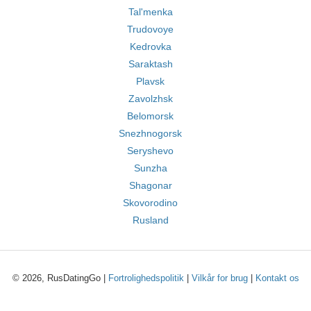
Tal'menka
Trudovoye
Kedrovka
Saraktash
Plavsk
Zavolzhsk
Belomorsk
Snezhnogorsk
Seryshevo
Sunzha
Shagonar
Skovorodino
Rusland
© 2026, RusDatingGo |
Fortrolighedspolitik
|
Vilkår for brug
|
Kontakt os