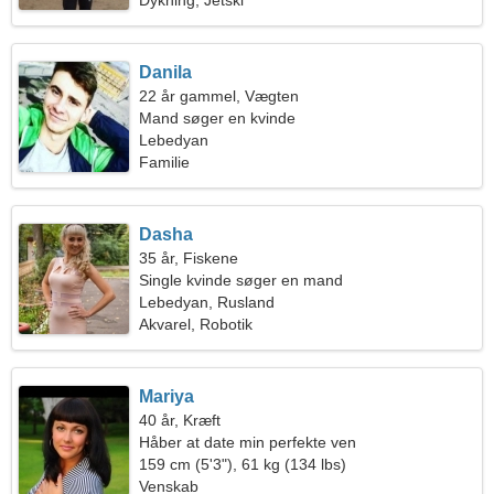
Dykning, Jetski
Danila
22 år gammel, Vægten
Mand søger en kvinde
Lebedyan
Familie
Dasha
35 år, Fiskene
Single kvinde søger en mand
Lebedyan, Rusland
Akvarel, Robotik
Mariya
40 år, Kræft
Håber at date min perfekte ven
159 cm (5'3"), 61 kg (134 lbs)
Venskab