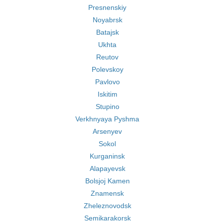
Presnenskiy
Noyabrsk
Batajsk
Ukhta
Reutov
Polevskoy
Pavlovo
Iskitim
Stupino
Verkhnyaya Pyshma
Arsenyev
Sokol
Kurganinsk
Alapayevsk
Bolsjoj Kamen
Znamensk
Zheleznovodsk
Semikarakorsk