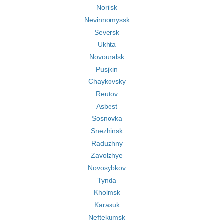
Norilsk
Nevinnomyssk
Seversk
Ukhta
Novouralsk
Pusjkin
Chaykovsky
Reutov
Asbest
Sosnovka
Snezhinsk
Raduzhny
Zavolzhye
Novosybkov
Tynda
Kholmsk
Karasuk
Neftekumsk