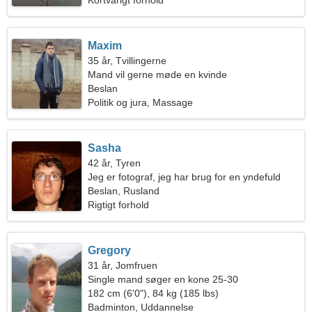
Kortvarigt forhold
Maxim
35 år, Tvillingerne
Mand vil gerne møde en kvinde
Beslan
Politik og jura, Massage
Sasha
42 år, Tyren
Jeg er fotograf, jeg har brug for en yndefuld
kvinde
Beslan, Rusland
Rigtigt forhold
Gregory
31 år, Jomfruen
Single mand søger en kone 25-30
182 cm (6'0"), 84 kg (185 lbs)
Badminton, Uddannelse