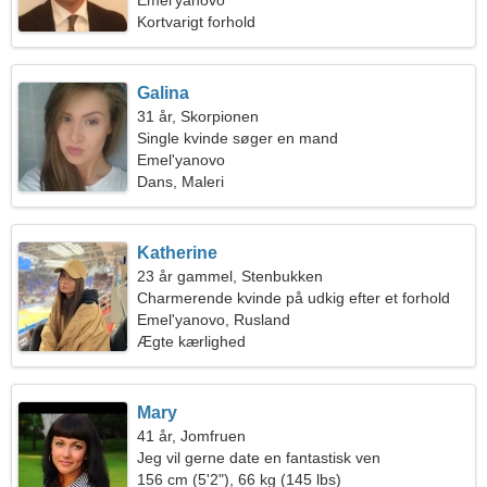
Emel'yanovo
Kortvarigt forhold
Galina
31 år, Skorpionen
Single kvinde søger en mand
Emel'yanovo
Dans, Maleri
Katherine
23 år gammel, Stenbukken
Charmerende kvinde på udkig efter et forhold
Emel'yanovo, Rusland
Ægte kærlighed
Mary
41 år, Jomfruen
Jeg vil gerne date en fantastisk ven
156 cm (5'2"), 66 kg (145 lbs)