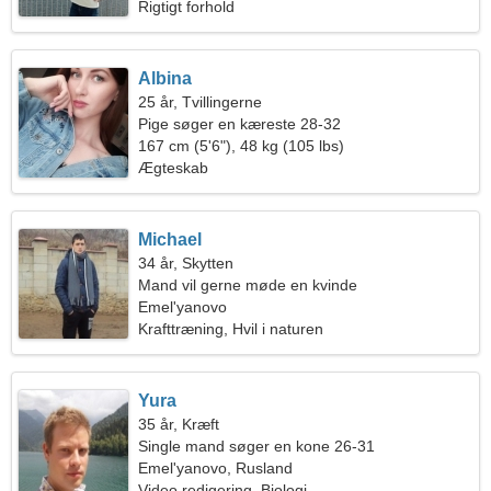
Rigtigt forhold
Albina
25 år, Tvillingerne
Pige søger en kæreste 28-32
167 cm (5'6"), 48 kg (105 lbs)
Ægteskab
Michael
34 år, Skytten
Mand vil gerne møde en kvinde
Emel'yanovo
Krafttræning, Hvil i naturen
Yura
35 år, Kræft
Single mand søger en kone 26-31
Emel'yanovo, Rusland
Video redigering, Biologi