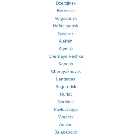
Dzerzjinsk
Berezniki
Volgodonsk
Neftejugansk
Seversk
Aleksin
Krymsk
Chernaya Rechka
Kanash
Chernyakhovsk
Langepas
Bogorodsk
Nurlat
Nartkala
Pavlovskaya
Yugorsk
Annino
Balabanovo