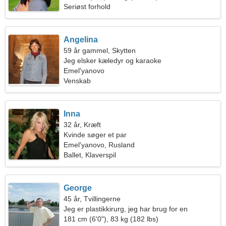
Seriøst forhold
Angelina
59 år gammel, Skytten
Jeg elsker kæledyr og karaoke
Emel'yanovo
Venskab
Inna
32 år, Kræft
Kvinde søger et par
Emel'yanovo, Rusland
Ballet, Klaverspil
George
45 år, Tvillingerne
Jeg er plastikkirurg, jeg har brug for en
beskeden kvinde
181 cm (6'0"), 83 kg (182 lbs)