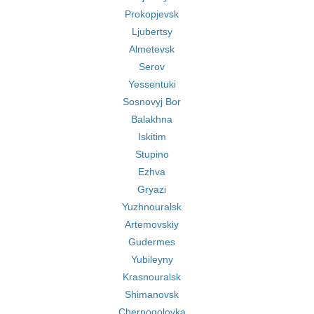
Prokopjevsk
Ljubertsy
Almetevsk
Serov
Yessentuki
Sosnovyj Bor
Balakhna
Iskitim
Stupino
Ezhva
Gryazi
Yuzhnouralsk
Artemovskiy
Gudermes
Yubileyny
Krasnouralsk
Shimanovsk
Chernogolovka