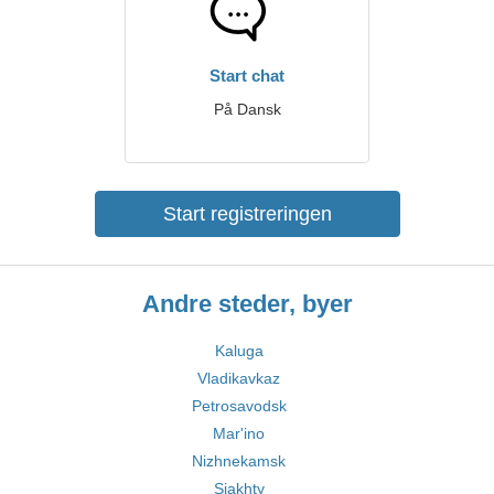
Start chat
På Dansk
Start registreringen
Andre steder, byer
Kaluga
Vladikavkaz
Petrosavodsk
Mar'ino
Nizhnekamsk
Sjakhty