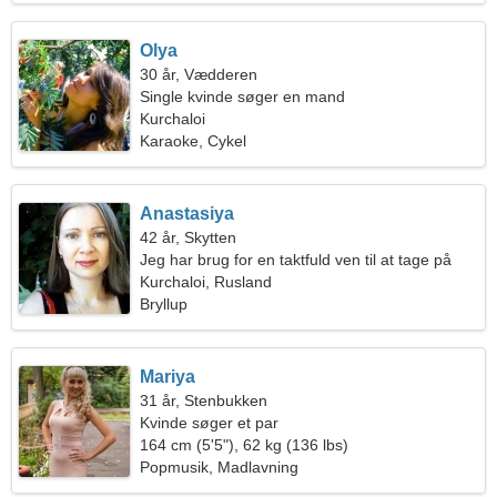
Olya
30 år, Vædderen
Single kvinde søger en mand
Kurchaloi
Karaoke, Cykel
Anastasiya
42 år, Skytten
Jeg har brug for en taktfuld ven til at tage på
camping sammen
Kurchaloi, Rusland
Bryllup
Mariya
31 år, Stenbukken
Kvinde søger et par
164 cm (5'5"), 62 kg (136 lbs)
Popmusik, Madlavning