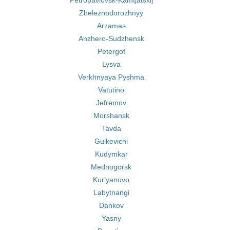
Petropavlovsk-Kamtjatskij
Zheleznodorozhnyy
Arzamas
Anzhero-Sudzhensk
Petergof
Lysva
Verkhnyaya Pyshma
Vatutino
Jefremov
Morshansk
Tavda
Gulkevichi
Kudymkar
Mednogorsk
Kur'yanovo
Labytnangi
Dankov
Yasny