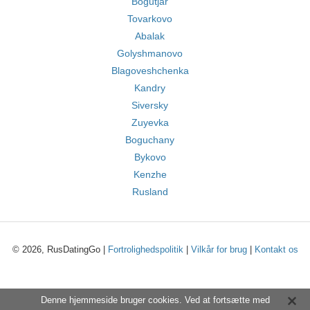
Bogutjar
Tovarkovo
Abalak
Golyshmanovo
Blagoveshchenka
Kandry
Siversky
Zuyevka
Boguchany
Bykovo
Kenzhe
Rusland
© 2026, RusDatingGo |
Fortrolighedspolitik
|
Vilkår for brug
|
Kontakt os
Denne hjemmeside bruger cookies. Ved at fortsætte med