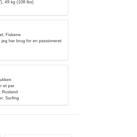
), 49 kg (108 lbs)
l, Fiskene
, jeg har brug for en passioneret
bukken
r et par
, Rusland
er, Surfing