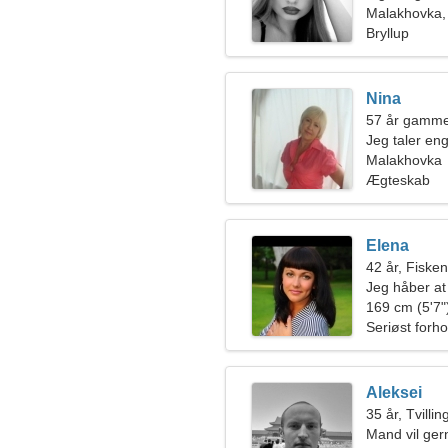
Malakhovka,
Bryllup
Nina
57 år gammel
Jeg taler eng
Malakhovka
Ægteskab
Elena
42 år, Fiske
Jeg håber at
169 cm (5'7")
Seriøst forho
Aleksei
35 år, Tvilli
Mand vil ge