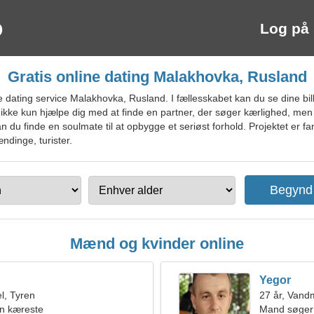
Log på
Gratis online dating Malakhovka, Rusland
dating service Malakhovka, Rusland. I fællesskabet kan du se dine bil
 vil ikke kun hjælpe dig med at finde en partner, der søger kærlighed, 
u finde en soulmate til at opbygge et seriøst forhold. Projektet er fant
ndinge, turister.
Mænd og kvinder online
Yegor
l, Tyren
27 år, Van
en kæreste
Mand søger 