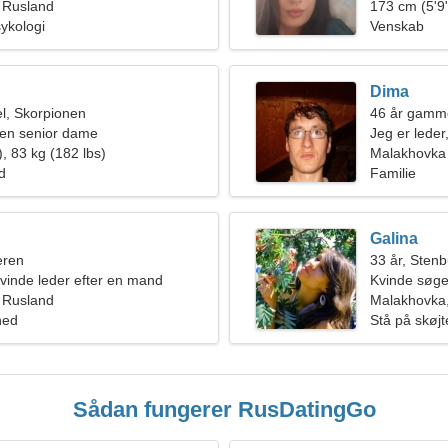
 Rusland
173 cm (5'9"
sykologi
Venskab
Dima
l, Skorpionen
46 år gamme
en senior dame
Jeg er leder
, 83 kg (182 lbs)
kvinde
Malakhovka
ld
Familie
Galina
eren
33 år, Sten
kvinde leder efter en mand
Kvinde søge
 Rusland
Malakhovka
hed
Stå på skøjt
Sådan fungerer RusDatingGo