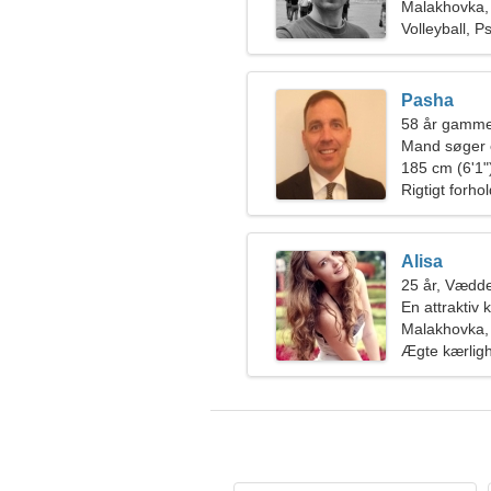
Malakhovka,
Volleyball, P
Pasha
58 år gamme
Mand søger 
185 cm (6'1")
Rigtigt forho
Alisa
25 år, Vædd
En attraktiv 
Malakhovka,
Ægte kærlig