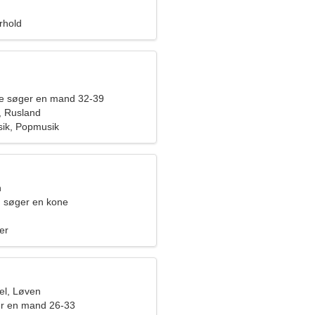
orhold
de søger en mand 32-39
, Rusland
sik, Popmusik
n
 søger en kone
er
el, Løven
er en mand 26-33