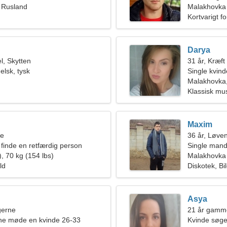
 Rusland
Malakhovka
Kortvarigt f
Darya
, Skytten
31 år, Kræft
elsk, tysk
Single kvin
Malakhovka
Klassisk mu
Maxim
ne
36 år, Løve
 finde en retfærdig person
Single mand
, 70 kg (154 lbs)
Malakhovka
ld
Diskotek, Bil
Asya
ngerne
21 år gamm
rne møde en kvinde 26-33
Kvinde søg