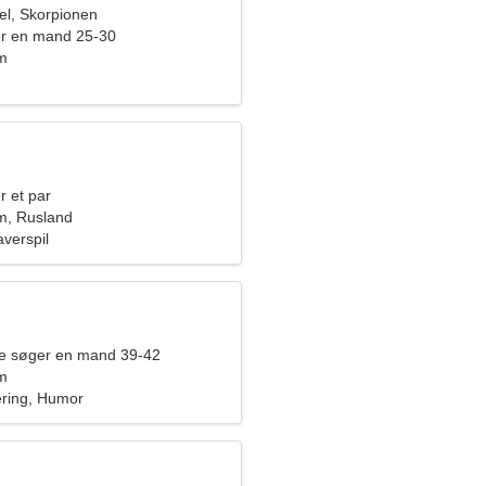
l, Skorpionen
er en mand 25-30
m
r et par
m, Rusland
averspil
de søger en mand 39-42
m
ering, Humor