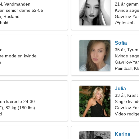
el, Vandmanden
21 år gamme
en senior dame 52-56
Kvinde søg
m, Rusland
Gavrilov-Ya
rhold
Ægteskab
Sofia
ne
35 år, Tyren
rne møde en kvinde
Kvinde søge
m
Gavrilov-Ya
Paintball, Kl
Julia
33 år, Kræft
 en kæreste 24-30
Single kvin
), 82 kg (180 lbs)
Gavrilov-Ya
ld
Video redig
Karina