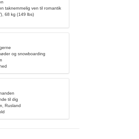
en
en taknemmelig ven til romantik
), 68 kg (149 lbs)
ngerne
møder og snowboarding
m
ghed
dmanden
nde til dig
m, Rusland
old