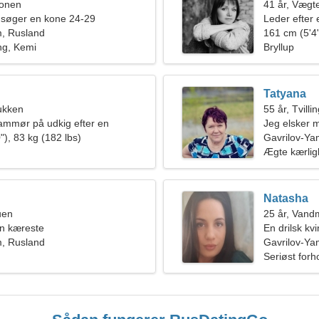
ionen
41 år, Vægt
 søger en kone 24-29
Leder efter 
m, Rusland
161 cm (5'4"
ng, Kemi
Bryllup
Tatyana
ukken
55 år, Tvilli
ammør på udkig efter en
Jeg elsker 
kvinde
"), 83 kg (182 lbs)
Gavrilov-Ya
Ægte kærli
Natasha
uen
25 år, Van
en kæreste
En drilsk kvi
m, Rusland
Gavrilov-Ya
Seriøst forh