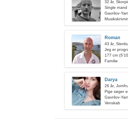
32 år, Skorp
Single mand
Gavrilov-Ya
Musikskrivni
Roman
43 år, Stenb
Jeg er progr
spektakulær 
177 cm (5'10
Familie
Darya
26 år, Jomfr
Pige søger 
Gavrilov-Ya
Venskab