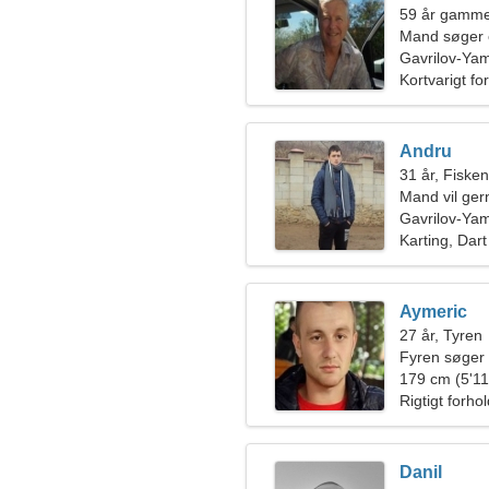
59 år gamm
Mand søger 
Gavrilov-Ya
Kortvarigt fo
Andru
31 år, Fiske
Mand vil ge
Gavrilov-Ya
Karting, Dart
Aymeric
27 år, Tyren
Fyren søger
179 cm (5'11"
Rigtigt forho
Danil